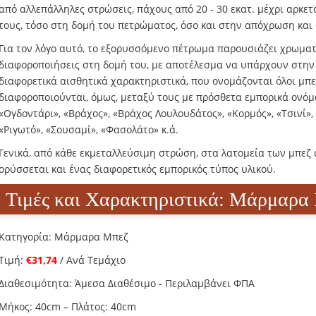
από αλλεπάλληλες στρώσεις, πάχους από 20 - 30 εκατ. μέχρι αρκε
τους, τόσο στη δομή του πετρώματος, όσο και στην απόχρωση και
Για τον λόγο αυτό, το εξορυσσόμενο πέτρωμα παρουσιάζει χρωματ
διαφοροποιήσεις στη δομή του, με αποτέλεσμα να υπάρχουν στην 
διαφορετικά αισθητικά χαρακτηριστικά, που ονομάζονται όλοι μπ
διαφοροποιούνται, όμως, μεταξύ τους με πρόσθετα εμπορικά ονόμ
«Ογδοντάρι», «Βράχος», «Βράχος Λουλουδάτος», «Κορμός», «Τσινί», 
«Ριγωτό», «Σουσαμί», «Φασολάτο» κ.ά.
Γενικά, από κάθε εκμεταλλεύσιμη στρώση, στα λατομεία των μπεζ
ορύσσεται και ένας διαφορετικός εμπορικός τύπος υλικού.
Τιμές και Χαρακτηριστικά: Mάρμαρα
Κατηγορία: Μάρμαρα Μπεζ
Τιμή:
€31,74
/ Ανά Τεμάχιο
Διαθεσιμότητα: Άμεσα Διαθέσιμο - Περιλαμβάνει ΦΠΑ
Μήκος: 40cm – Πλάτος: 40cm